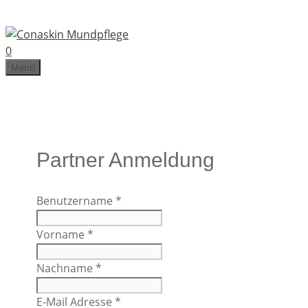
Zum
Inhalt
springen
0
Menü
Partner Anmeldung
Benutzername
*
Vorname
*
Nachname
*
E-Mail Adresse
*